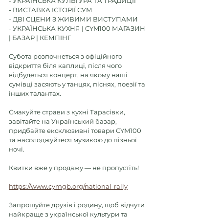
- УКРАЇНСЬКА КУЛЬТУРА ТА ТРАДИЦІЇ 
- ВИСТАВКА ІСТОРІЇ СУМ 
- ДВІ СЦЕНИ З ЖИВИМИ ВИСТУПАМИ 
- УКРАЇНСЬКА КУХНЯ | CYM100 МАГАЗИН 
| БАЗАР | КЕМПІНГ 
Субота розпочнеться з офіційного 
відкриття біля каплиці, після чого 
відбудеться концерт, на якому наші 
сумівці засяють у танцях, піснях, поезії та 
інших талантах.
Смакуйте страви з кухні Тарасівки, 
завітайте на Український базар, 
придбайте ексклюзивні товари CYM100 
та насолоджуйтеся музикою до пізньої 
ночі.
Квитки вже у продажу — не пропустіть!
https://www.cymgb.org/national-rally
Запрошуйте друзів і родину, щоб відчути 
найкраще з української культури та 