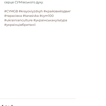
серце СУМівського духу.
#CYMGB
#krayoviyzdvyh
#крайовийздвиг
#тарасівка
#tarasivka
#cym100
#ukrainianculture
#українськакультура
#українцівбританії