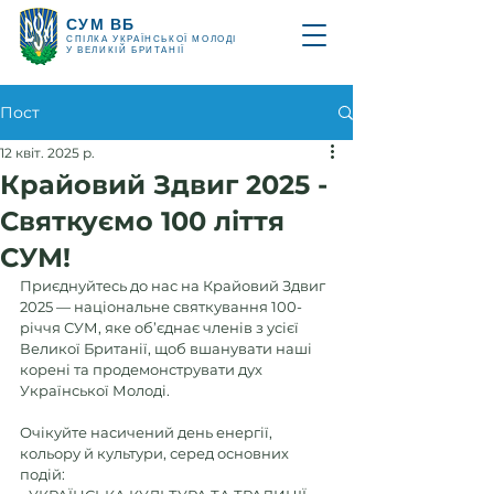
СУМ ВБ
СПІЛКА УКРАЇНСЬКОЇ МОЛОДІ
У ВЕЛИКІЙ БРИТАНІЇ
Пост
12 квіт. 2025 р.
Крайовий Здвиг 2025 -
Святкуємо 100 ліття
СУМ!
Приєднуйтесь до нас на Крайовий Здвиг 
2025 — національне святкування 100-
річчя СУМ, яке об’єднає членів з усієї 
Великої Британії, щоб вшанувати наші 
корені та продемонструвати дух 
Української Молоді.
Очікуйте насичений день енергії, 
кольору й культури, серед основних 
подій: