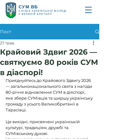
СУМ ВБ
СПІЛКА УКРАЇНСЬКОЇ МОЛОДІ
У ВЕЛИКІЙ БРИТАНІЇ
Пост
27 трав.
Крайовий Здвиг 2026 —
святкуємо 80 років СУМ
в діаспорі!
Приєднуйтесь до Крайового Здвигу 2026 
— загальнонаціонального свята з нагоди 
80-річчя відновлення СУМ в діяспорі, 
яке збере СУМівців та ширшу українську 
громаду з усього Великобританії в 
Тарасівці.
Це вихідні, присвячені українській 
культурі, традиціям, дружбі та 
СУМівському духові.