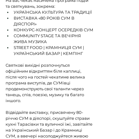
На вас чекає насичена програма подій 
та святкувань, зокрема:
УКРАЇНСЬКА КУЛЬТУРА ТА ТРАДИЦІЇ
ВИСТАВКА «80 РОКІВ СУМ В 
ДІЯСПОРІ»
КОНКУРС-КОНЦЕРТ ОСЕРЕДКІВ СУМ
COMMUNITY STAGE ТА ВЕЧІРНЯ 
ЖИВА МУЗИКА
STREET FOOD | КРАМНИЦЯ СУМ | 
УКРАЇНСЬКИЙ БАЗАР | КЕМПІНГ
Святкові вихідні розпочнуться 
офіційним відкриттям біля каплиці, 
після чого на гостей чекатиме велика 
програма виступів, де СУМівці 
продемонструють свої таланти через 
танець, спів, поезію, музику та багато 
іншого.
Відвідайте виставку, присвячену 80-
річчю СУМ в діяспорі, скуштуйте страви 
кухні Тарасівки та вуличної їжі, завітайте 
на Український Базар і до Крамниці 
СУМ, а ввечері насолоджуйтеся живою 