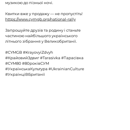
музикою до пізньої ночі.
Квитки вже у продажу — не пропустіть!
https://www.cymgb.org/national-rally
Запрошуйте друзів та родину і станьте 
частиною найбільшого українського 
літнього зібрання у Великобританії.
#CYMGB
#KrayovyiZdvyh
#КрайовийЗдвиг
#Tarasivka
#Тарасівка
#CYM80
#80роківСУМ
#УкраїнськаКультура
#UkrainianCulture
#УкраїнціВБританії