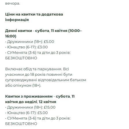
вечора.
Ціни
на
квитки
та
додаткова
інформація
Денні
квитки
 - 
субота
, 
11
квітня
(10:00–
16:00)
• Дружинники (18+): £5.00 
• Юнацтво (6-17): £3.00 
• СУМенята (3-6) та діти до 3 років: 
БЕЗКОШТОВНО
Включає обід та паркування. Всі 
учасники до 18 років повинні бути 
супроводжувані відповідальним батьком 
або опікуном (18+). 
Квитки
з
проживанням
 - 
субота
, 
11
квітня
до
неділі
, 
12
квітня
• Дружинники (18+): £15.00 
• Юнацтво (6-17): £5.00 
• СУМенята (3-6) та діти до 3 років: 
БЕЗКОШТОВНО