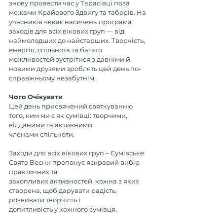
знову провести час у Тарасівці поза 
межами Крайового Здвигу та таборів. На 
учасників чекає насичена програма 
заходів для всіх вікових груп — від 
наймолодших до найстарших. Творчість, 
енергія, спільнота та багато 
можливостей зустрітися з давніми й 
новими друзями зроблять цей день по-
справжньому незабутнім.
Чого
Очікувати
Цей день присвячений святкуванню 
того, ким ми є як сумівці: творчими, 
відданими та активними  
членами спільноти.
Заходи для всіх вікових груп – Сумівське 
Свято Весни пропонує яскравий вибір 
практичних та  
захопливих активностей, кожна з яких 
створена, щоб дарувати радість, 
розвивати творчість і  
допитливість у кожного сумівця.