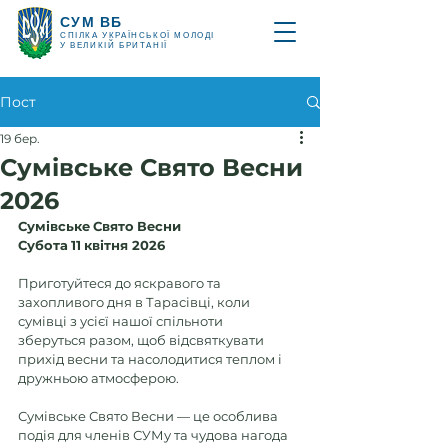
СУМ ВБ
СПІЛКА УКРАЇНСЬКОЇ МОЛОДІ
У ВЕЛИКІЙ БРИТАНІЇ
Пост
19 бер.
Сумівське Свято Весни
2026
Сумівське
Свято
Весни
Субота
11
квітня 2026
Приготуйтеся до яскравого та 
захопливого дня в Тарасівці, коли 
сумівці з усієї нашої спільноти  
зберуться разом, щоб відсвяткувати 
прихід весни та насолодитися теплом і 
дружньою атмосферою.
Сумівське Свято Весни — це особлива 
подія для членів СУМу та чудова нагода 