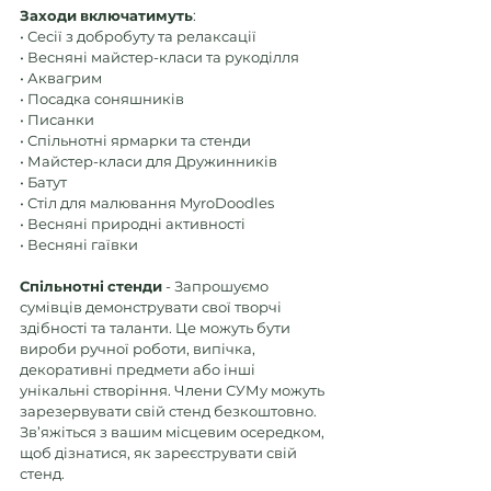
Заходи
включатимуть
: 
• Сесії з добробуту та релаксації 
• Весняні майстер-класи та рукоділля 
• Аквагрим 
• Посадка соняшників 
• Писанки 
• Спільнотні ярмарки та стенди 
• Майстер-класи для Дружинників 
• Батут 
• Стіл для малювання MyroDoodles 
• Весняні природні активності 
• Весняні гаївки
Спільнотні
стенди
 - Запрошуємо 
сумівців демонструвати свої творчі 
здібності та таланти. Це можуть бути 
вироби ручної роботи, випічка, 
декоративні предмети або інші 
унікальні створіння. Члени СУМу можуть 
зарезервувати свій стенд безкоштовно. 
Зв’яжіться з вашим місцевим осередком, 
щоб дізнатися, як зареєструвати свій 
стенд.