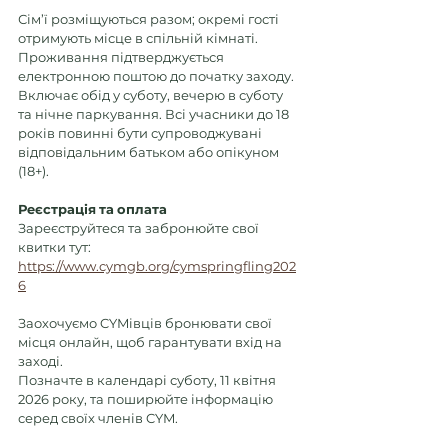
Сім’ї розміщуються разом; окремі гості 
отримують місце в спільній кімнаті. 
Проживання підтверджується 
електронною поштою до початку заходу. 
Включає обід у суботу, вечерю в суботу 
та нічне паркування. Всі учасники до 18 
років повинні бути супроводжувані 
відповідальним батьком або опікуном 
(18+).
Реєстрація
та
оплата
Зареєструйтеся та забронюйте свої 
квитки тут: 
https://www.cymgb.org/cymspringfling202
6
Заохочуємо CYMівців бронювати свої 
місця онлайн, щоб гарантувати вхід на 
заході. 
Позначте в календарі суботу, 11 квітня 
2026 року, та поширюйте інформацію 
серед своїх членів CYM.