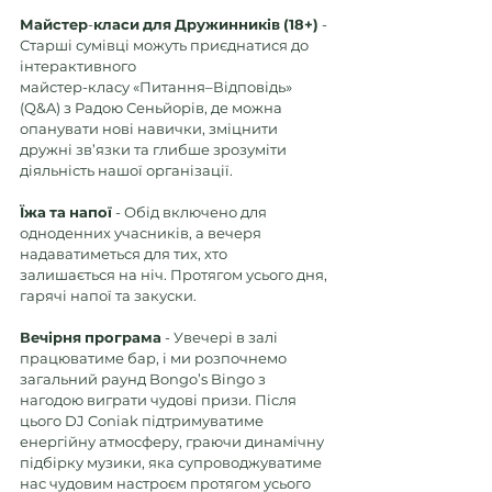
Майстер
-
класи
для
Дружинників
(18+)
 - 
Старші сумівці можуть приєднатися до 
інтерактивного  
майстер-класу «Питання–Відповідь» 
(Q&A) з Радою Сеньйорів, де можна 
опанувати нові навички, зміцнити 
дружні зв’язки та глибше зрозуміти 
діяльність нашої організації.
Їжа
та
напої
 - Обід включено для 
одноденних учасників, а вечеря 
надаватиметься для тих, хто  
залишається на ніч. Протягом усього дня, 
гарячі напої та закуски.
Вечірня
програма
 - Увечері в залі 
працюватиме бар, і ми розпочнемо 
загальний раунд Bongo’s Bingo з 
нагодою виграти чудові призи. Після 
цього DJ Coniak підтримуватиме 
енергійну атмосферу, граючи динамічну 
підбірку музики, яка супроводжуватиме 
нас чудовим настроєм протягом усього 