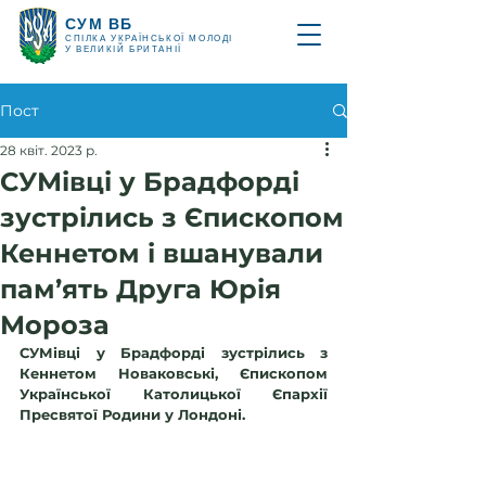
СУМ ВБ
СПІЛКА УКРАЇНСЬКОЇ МОЛОДІ
У ВЕЛИКІЙ БРИТАНІЇ
Пост
28 квіт. 2023 р.
СУМівці у Брадфорді
зустрілись з Єпископом
Кеннетом і вшанували
пам’ять Друга Юрія
Мороза
СУМівці у Брадфорді зустрілись з 
Кеннетом Новаковські, Єпископом 
Української Католицької Єпархії 
Пресвятої Родини у Лондоні.