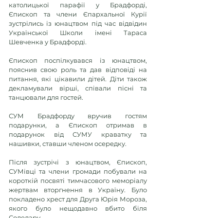
католицької парафії у Брадфорді, 
Єпископ та члени Єпархальної Курії 
зустрілись із юнацтвом під час відвідин 
Української Школи імені Тараса 
Шевченка у Брадфорді.
Єпископ поспілкувався із юнацтвом, 
пояснив свою роль та дав відповіді на 
питання, які цікавили дітей. Діти також 
декламували вірші, співали пісні та 
танцювали для гостей. 
СУМ Брадфорду вручив гостям 
подарунки, а Єпископ отримав в 
подарунок від СУМУ краватку та 
нашивки, ставши членом осередку. 
Після зустрічі з юнацтвом, Єпископ, 
СУМівці та члени громади побували на 
короткій посвяті тимчасового меморіалу 
жертвам вторгнення в Україну. Було 
покладено хрест для Друга Юрія Мороза, 
якого було нещодавно вбито біля 
Соледару. 