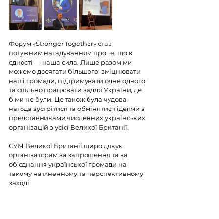
Форум «Stronger Together» став 
потужним нагадуванням про те, що в 
єдності — наша сила. Лише разом ми 
можемо досягати більшого: зміцнювати 
наші громади, підтримувати одне одного 
та спільно працювати задля України, де 
б ми не були. Це також була чудова 
нагода зустрітися та обмінятися ідеями з 
представниками численних українських 
організацій з усієї Великої Британії.
СУМ Великої Британії щиро дякує 
організаторам за запрошення та за 
об’єднання української громади на 
такому натхненному та перспективному 
заході.