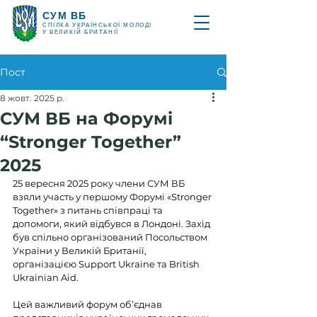
СУМ ВБ
СПІЛКА УКРАЇНСЬКОЇ МОЛОДІ
У ВЕЛИКІЙ БРИТАНІЇ
Пост
8 жовт. 2025 р.
СУМ ВБ на Форумі
“Stronger Together”
2025
25 вересня 2025 року члени СУМ ВБ 
взяли участь у першому Форумі «Stronger 
Together» з питань співпраці та 
допомоги, який відбувся в Лондоні. Захід 
був спільно організований Посольством 
України у Великій Британії, 
організацією Support Ukraine та British 
Ukrainian Aid.
Цей важливий форум об’єднав 