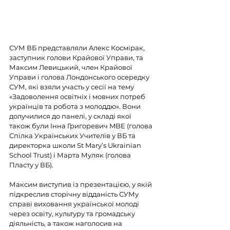
СУМ ВБ представляли Aлекс Космірак, 
заступник голови Крайової Управи, та 
Максим Левицький, член Крайової 
Управи і голова Лондонського осередку 
СУМ, які взяли участь у сесії на тему 
«Задоволення освітніх і мовних потреб 
українців та робота з молоддю». Вони 
долучилися до панелі, у складі якої 
також були Інна Григоревич MBE (голова 
Спілка Українських Учителів у ВБ та 
директорка школи St Mary’s Ukrainian 
School Trust) і Марта Муляк (голова 
Пласту у ВБ).
Максим виступив із презентацією, у якій 
підкреслив сторічну відданість СУМу 
справі виховання української молоді 
через освіту, культуру та громадську 
діяльність, а також наголосив на 