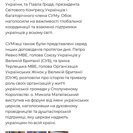
України, та Павла Грода, президента 
Світового Конґресу Українців і 
багаторічного члена СУМу. Обоє 
наголосили на важливості глобальної 
координації та взаємної підтримки 
українців у всьому світі.
СУМівці також були представлені серед 
інших доповідачів протягом дня. Петро 
Ревко MBE, голова Союзу Українців у 
Великій Британії (СУБ), та Ірина 
Терлецька MBE, голова Організація 
Українських Жінок у Великій Британії 
(ОУЖ), розповіли про історію та тривалу 
роль своїх організацій у житті 
української громади у Сполученому 
Королівстві. о. Микола Матвіївський 
виступив на форумі від імені українських 
церков, наголосивши на духовному 
провідництві та душпастирській 
підтримці, яку церкви надають 
українцям по всій країні.