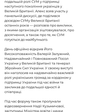
подальшій ролі CУМ у підтримці 
наступного покоління українців у 
Великій Британії. 
Aлекс взяв участь у 
панельній дискусії, де поділився 
досвідом СУМу Великої Британії 
останніх років — розповів про виклики, 
з якими організація зіштовхувалася, про 
досягнення, а також про те, як СУМ 
готується до майбутнього.
День офіційно відкрив Його 
Високоповажність Валерій Залужний, 
Надзвичайний і Повноважний Посол 
України у Великій Британії та генерал 
Збройних Сил України. У своєму виступі 
він наголосив на надзвичайно важливій 
ролі українських громад за кордоном у 
підтримці України під час війни та 
закликав до подальшої єдності й 
співпраці.
Під час форуму також пролунали 
відеозвернення Надії Кузьмичової, 
заступниці Міністра освіти і науки 