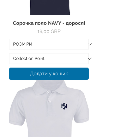
Сорочка поло NAVY - дорослі
Ціна
18,00 GBP
Додати у кошик