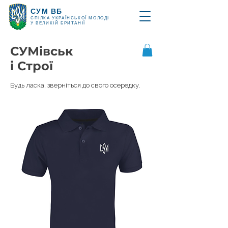
СУМ ВБ
СПІЛКА УКРАЇНСЬКОЇ МОЛОДІ
У ВЕЛИКІЙ БРИТАНІЇ
СУМівськ
і Строї
Будь ласка, зверніться до свого осередку.