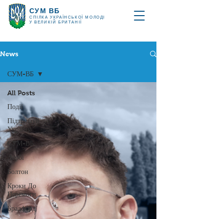
СУМ ВБ
СПІЛКА УКРАЇНСЬКОЇ МОЛОДІ
У ВЕЛИКІЙ БРИТАНІЇ
News
СУМ-ВБ
All Posts
Події
Підтримуй
Україну
СУМ-ВБ
Дербі
Болтон
Кроки До
Перемоги
Брадфорд