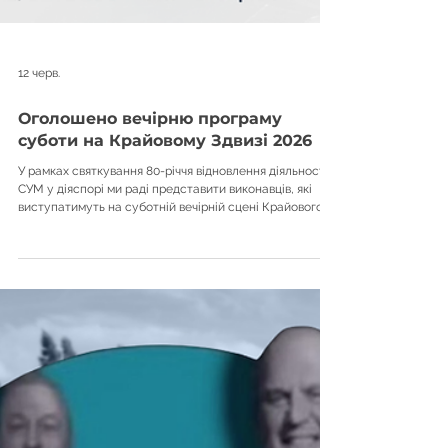
12 черв.
Оголошено вечірню програму
суботи на Крайовому Здвизі 2026
У рамках святкування 80-річчя відновлення діяльності
СУМ у діяспорі ми раді представити виконавців, які
виступатимуть на суботній вечірній сцені Крайового
Здвигу 2026. Від українського року до улюбленців
фестивальної сцени — суботній вечір у Тарасівці
обіцяє стати однією з найяскравіших подій усього
вікенду. Ось кого ви зможете побачити та почути на
сцені: Shelest - 18:30 (Band Stage) Shelest — український
рок-гурт, заснований у 2023 році, який поєднує
сучасну рок-енергію з г