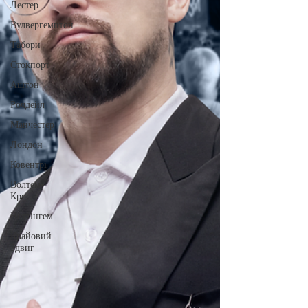
Лестер
Вулвергемптон
Табори
Стокпорт
Аштон
Рочдейл
Манчестер
Лондон
Ковентрі
Волтем-
Крос
Ноттінгем
Крайовий
Здвиг