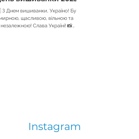
 З Днем вишиванки, Україно! Будь
мирною, щасливою, вільною та
незалежною! Слава Україні! 📸
літься з нами своїми фотографіями
у...
Instagram