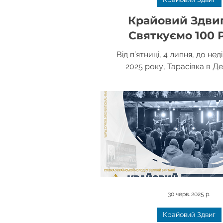
Крайовий Здвиг
Святкуємо 100 
СУМ: Вікенд
Від п’ятниці, 4 липня, до неді
Наповнени
2025 року, Тарасівка в Д
ожила, адже понад 2,600 С
Українським 
усієї Великої Британії 
СУМівським Ду
30 черв. 2025 р.
Крайовий Здвиг