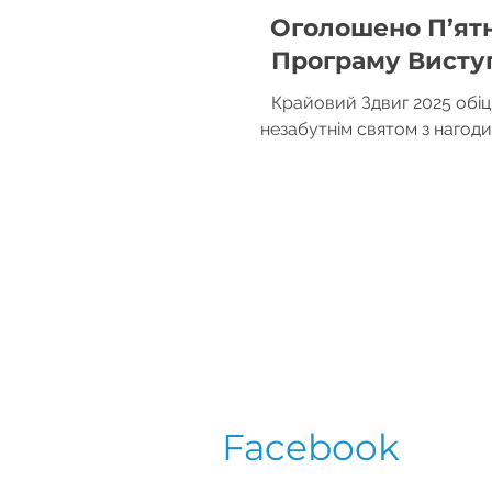
Оголошено П’ят
Програму Виступ
Крайовий Здвиг
Крайовий Здвиг 2025 обіц
незабутнім святом з нагоди
СУМу, і ми раді представит
п’ятничних виступів. Ць
Facebook