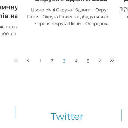
ничну
Цього річні Oкружні Здвиги – Округа
🇺
ів на
Північ і Округа Південь відбудуться 21-го
 2025
червня. Округа Північ - Осередок
яє стати
Манчестер При...
Поді
 100-ліття
и програму
ого...
1
2
3
4
5
Twitter