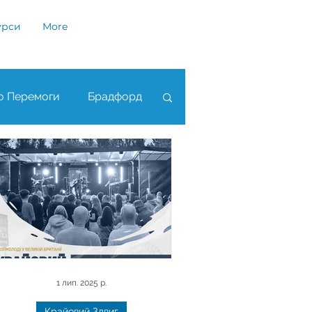
урси
More
о Перемоги
Брадфорд
анчестер
Лондон
1 лип. 2025 р.
Крайовий Здвиг