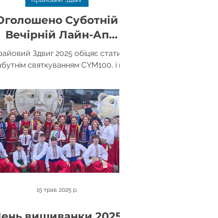
Оголошено Суботній
Вечірній Лайн-Ап
райового Здвигу 2025
райовий Здвиг 2025 обіцяє стати
абутнім святкуванням CYM100, і ми
з радістю оголошуємо програму
тупів на бенд-стейджі в суботній...
15 трав. 2025 р.
ень вишиванки 2025