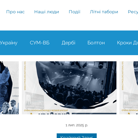
Про нас
Наші люди
Події
Літні табори
Рес
Україну
СУМ-ВБ
Дербі
Болтон
Кроки Д
Табори
Стокпорт
Аштон
Рочдейл
М
Ноттінгем
Крайовий Здвиг
1 лип. 2025 р.
Крайовий Здвиг